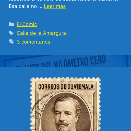
Esa calle no …
Leer más
Categorías
El Comic
Etiquetas
Calle de la Amargura
3 comentarios