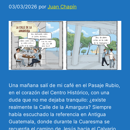
03/03/2026
por
Juan Chapín
Una mañana salí de mi café en el Pasaje Rubio,
en el corazón del Centro Histórico, con una
duda que no me dejaba tranquilo: ¿existe
realmente la Calle de la Amargura? Siempre
había escuchado la referencia en Antigua
Guatemala, donde durante la Cuaresma se
recuerda el camino de Jesús hacia el Calvario.